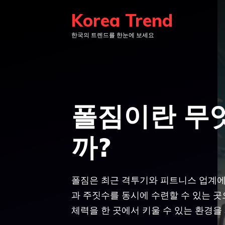
컨
Korea Trend
텐
한국의 트렌드를 한눈에 보세요
츠
로
건
너
뛰
폴짐이란 무
기
까?
폴짐은 최근 격투기와 피트니스 업계에
과 주짓수를 동시에 수련할 수 있는 
체력을 한 곳에서 키울 수 있는 환경을