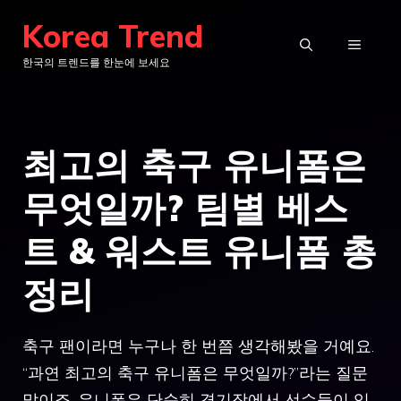
컨
Korea Trend
텐
메
한국의 트렌드를 한눈에 보세요
츠
로
뉴
건
최고의 축구 유니폼은
너
뛰
무엇일까? 팀별 베스
기
트 & 워스트 유니폼 총
정리
축구 팬이라면 누구나 한 번쯤 생각해봤을 거예요.
“과연 최고의 축구 유니폼은 무엇일까?”라는 질문
말이죠. 유니폼은 단순히 경기장에서 선수들이 입