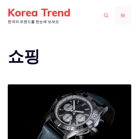
컨
Korea Trend
텐
메
한국의 트렌드를 한눈에 보세요
츠
로
뉴
건
쇼핑
너
뛰
기