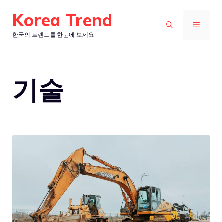
컨
Korea Trend
텐
메
한국의 트렌드를 한눈에 보세요
츠
로
뉴
건
기술
너
뛰
기