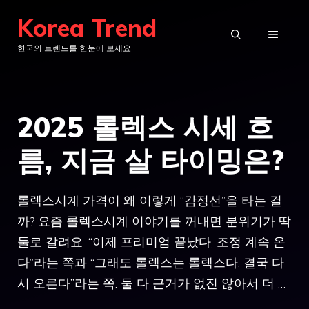
컨
Korea Trend
텐
메
한국의 트렌드를 한눈에 보세요
츠
로
뉴
건
2025 롤렉스 시세 흐
너
뛰
름, 지금 살 타이밍은?
기
롤렉스시계 가격이 왜 이렇게 “감정선”을 타는 걸
까? 요즘 롤렉스시계 이야기를 꺼내면 분위기가 딱
둘로 갈려요. “이제 프리미엄 끝났다, 조정 계속 온
다”라는 쪽과 “그래도 롤렉스는 롤렉스다, 결국 다
시 오른다”라는 쪽. 둘 다 근거가 없진 않아서 더 …