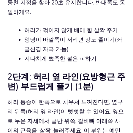
뭉친 지점을 찾아 20초 유지합니다. 반대쪽도 동
일하게요.
허리가 꺾이지 않게 배에 힘 살짝 주기
엉덩이 바깥쪽이 저리면 강도 줄이기(좌
골신경 자극 가능)
지나치게 뾰족한 볼은 피하기
2단계: 허리 옆 라인(요방형근 주
변) 부드럽게 풀기 (1분)
허리 통증이 한쪽으로 치우쳐 느껴진다면, 옆구
리 뒤쪽(허리 옆 라인)이 뻣뻣할 수 있어요. 옆으
로 누운 자세에서 골반 위쪽, 갈비뼈 아래쪽 사
이의 근육을 ‘살짝’ 눌러주세요. 이 부위는 예민