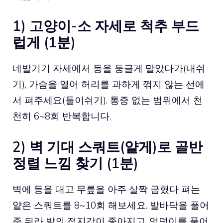
1) 고양이-소 자세로 척추 부드
럽게 (1분)
네발기기 자세에서 등을 둥글게 말았다가(내쉬
기), 가슴을 열어 허리를 과하게 꺾지 않는 선에
서 펴주세요(들이쉬기). 통증 없는 범위에서 천
천히 6~8회 반복합니다.
2) 벽 기대 스쿼트(얕게)로 골반
정렬 느낌 찾기 (1분)
벽에 등을 대고 무릎을 아주 살짝 굽혔다 펴는
얕은 스쿼트를 8~10회 해보세요. 발바닥을 풀어
준 뒤라 발의 접지감이 좋아지고, 엉덩이를 풀어