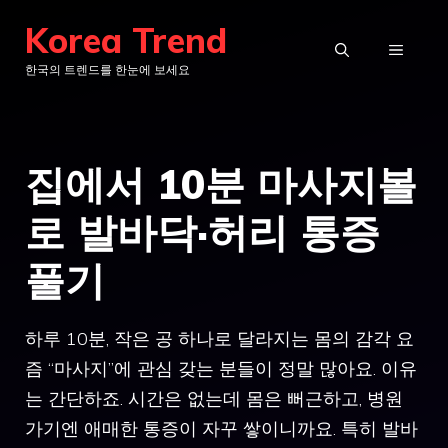
컨
Korea Trend
텐
메
한국의 트렌드를 한눈에 보세요
츠
로
뉴
건
집에서 10분 마사지볼
너
뛰
로 발바닥·허리 통증
기
풀기
하루 10분, 작은 공 하나로 달라지는 몸의 감각 요
즘 “마사지”에 관심 갖는 분들이 정말 많아요. 이유
는 간단하죠. 시간은 없는데 몸은 뻐근하고, 병원
가기엔 애매한 통증이 자꾸 쌓이니까요. 특히 발바