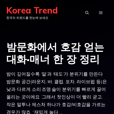
컨
Korea Trend
텐
메
한국의 트렌드를 한눈에 보세요
츠
로
뉴
건
밤문화에서 호감 얻는
너
뛰
대화·매너 한 장 정리
기
밤이 깊어질수록 ‘말’과 ‘태도’가 분위기를 만든다
밤문화 공간(라운지, 바, 클럽, 포차, 라이브펍 등)은
낮과 다르게 소리·조명·술이 분위기를 빠르게 끌어
올리는 곳이에요. 그래서 첫인상이 더 빨리 굳고,
작은 말투나 제스처 하나가 호감/비호감을 가르는
경우가 많죠. “재밌게 놀다 …