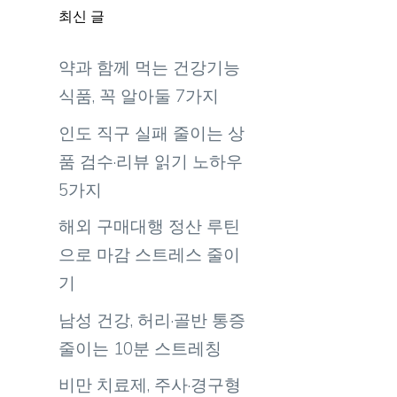
최신 글
약과 함께 먹는 건강기능
꼭
식품, 꼭 알아둘 7가지
인도 직구 실패 줄이는 상
품 검수·리뷰 읽기 노하우
5가지
해외 구매대행 정산 루틴
으로 마감 스트레스 줄이
기
남성 건강, 허리·골반 통증
줄이는 10분 스트레칭
비만 치료제, 주사·경구형