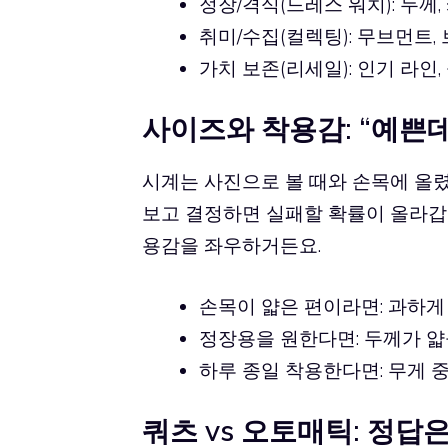
정장/격식(드레스 워치): 두께
취미/수집(컬렉팅): 무브먼트,
가치 보존(리세일): 인기 라인
사이즈와 착용감: “예쁜데
시계는 사진으로 볼 때와 손목에 올렸
보고 결정하면 실패할 확률이 올라갑니다
용감을 좌우하거든요.
손목이 얇은 편이라면: 과하게
정장용을 원한다면: 두께가 얇
하루 종일 착용한다면: 무게 
쿼츠 vs 오토매틱: 정답