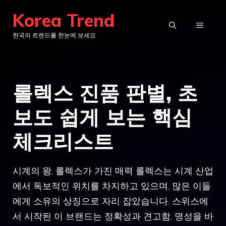
컨
Korea Trend
텐
메
한국의 트렌드를 한눈에 보세요
츠
로
뉴
건
롤렉스 진품 판별, 초
너
뛰
보도 쉽게 보는 핵심
기
체크리스트
시계의 왕, 롤렉스가 가진 매력 롤렉스는 시계 산업
에서 독보적인 위치를 차지하고 있으며, 많은 이들
에게 소유의 상징으로 자리 잡았습니다. 스위스에
서 시작된 이 브랜드는 정확성과 견고함, 명성을 바